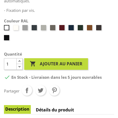
automatiques.
- Fixation par vis.
Couleur RAL
RAL
RAL
RAL
RAL
RAL
RAL
RAL
RAL
RAL
RAL
RAL
9001
9006
7016
7038
7039
3005
5011
6009
8003
8019
9016
RAL
9005
Quantité

AJOUTER AU PANIER

En Stock - Livraison dans les 5 jours ouvrables
Partager
Description
Détails du produit