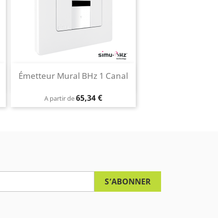
Aperçu rapide
Émetteur Mural BHz 1 Canal

Blanc
Prix
65,34 €
A partir de