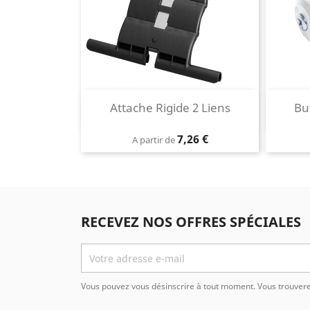
Aperçu rapide
Attache Rigide 2 Liens

Bu
Prix
7,26 €
A partir de
RECEVEZ NOS OFFRES SPÉCIALES
Vous pouvez vous désinscrire à tout moment. Vous trouverez 