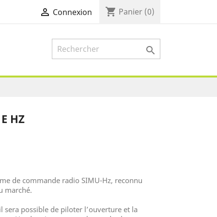
shopping_cart

Panier
(0)
Connexion

E HZ
tème de commande radio SIMU-Hz, reconnu
du marché.
il sera possible de piloter l’ouverture et la