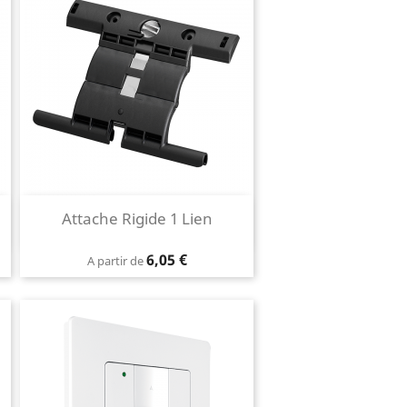
Aperçu rapide
Attache Rigide 1 Lien

Prix
6,05 €
A partir de