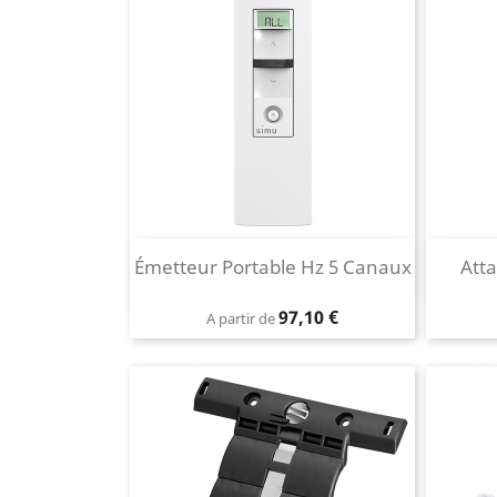
Aperçu rapide
Émetteur Portable Hz 5 Canaux

Att
Blanc
Prix
97,10 €
A partir de