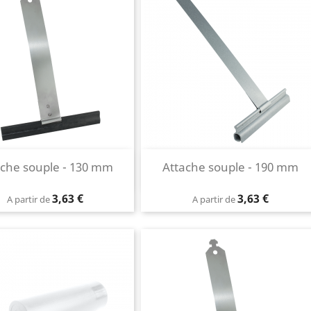
Aperçu rapide
Aperçu rapide
ache souple - 130 mm

Attache souple - 190 mm

Prix
Prix
3,63 €
3,63 €
A partir de
A partir de