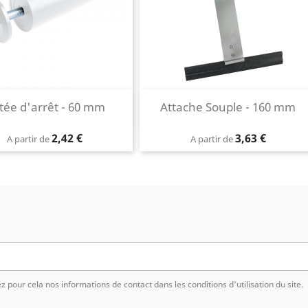
Aperçu rapide
Aperçu rapide
tée d'arrêt - 60 mm

Attache Souple - 160 mm

Blanc
Noir
Gris
Brun
Prix
Prix
2,42 €
3,63 €
A partir de
A partir de
pour cela nos informations de contact dans les conditions d'utilisation du site.