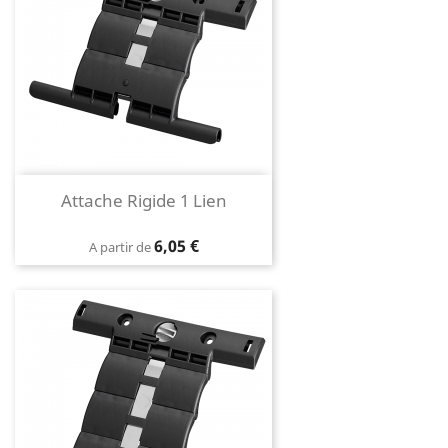
Attache Rigide 1 Lien
Prix
6,05 €
A partir de